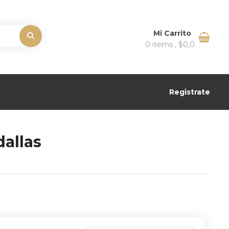
Mi Carrito
0 items ,
$
0,0
Registrate
allas