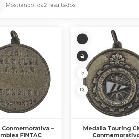
Mostrando los 2 resultados
a Conmemorativa –
Medalla Touring Cl
amblea FINTAC
Conmemorativ